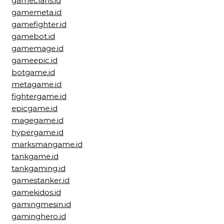
gameclans.id
gamemeta.id
gamefighter.id
gamebot.id
gamemage.id
gameepic.id
botgame.id
metagame.id
fightergame.id
epicgame.id
magegame.id
hypergame.id
marksmangame.id
tankgame.id
tankgaming.id
gamestanker.id
gamekidos.id
gamingmesin.id
gaminghero.id