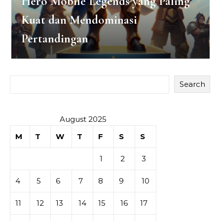
Hero Mobile Legends yang Paling
Kuat dan Mendominasi
Pertandingan
Search
August 2025
M
T
W
T
F
S
S
1
2
3
4
5
6
7
8
9
10
11
12
13
14
15
16
17