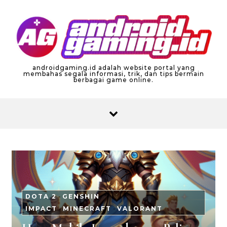
Skip to content
androidgaming.id adalah website portal yang
membahas segala informasi, trik, dan tips bermain
berbagai game online.
DOTA 2
-
GENSHIN
IMPACT
-
MINECRAFT
-
VALORANT