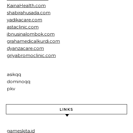
KainaHealth.com
shabirahusada.com
yadikacare.com
astaclinic.com
ibnusinalombok.com
grahamedicalkurdi.com
dyanzacare.com
griyabromoclinic.com
asikqq
dominoqq
pkv
LINKS
gameskita.id