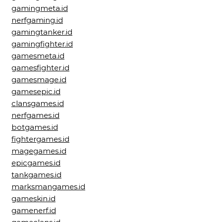
gamingmeta.id
nerfgaming.id
gamingtanker.id
gamingfighter.id
gamesmeta.id
gamesfighter.id
gamesmage.id
gamesepic.id
clansgames.id
nerfgames.id
botgames.id
fightergames.id
magegames.id
epicgames.id
tankgames.id
marksmangames.id
gameskin.id
gamenerf.id