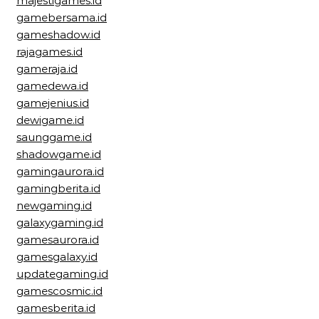
majestigames.id
gamebersama.id
gameshadow.id
rajagames.id
gameraja.id
gamedewa.id
gamejenius.id
dewigame.id
saunggame.id
shadowgame.id
gamingaurora.id
gamingberita.id
newgaming.id
galaxygaming.id
gamesaurora.id
gamesgalaxy.id
updategaming.id
gamescosmic.id
gamesberita.id