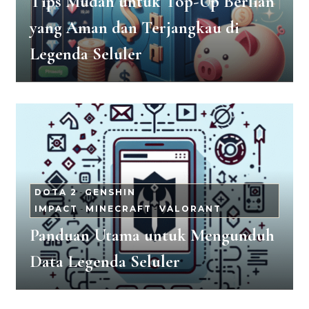
Tips Mudah untuk Top-Up Berlian
yang Aman dan Terjangkau di
Legenda Seluler
DOTA 2
-
GENSHIN
IMPACT
-
MINECRAFT
-
VALORANT
Panduan Utama untuk Mengunduh
Data Legenda Seluler