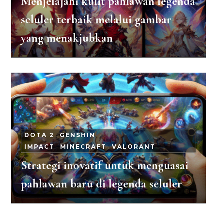
Menjelajahi kulit pahlawan legenda
seluler terbaik melalui gambar
yang menakjubkan
DOTA 2
-
GENSHIN
IMPACT
-
MINECRAFT
-
VALORANT
Strategi inovatif untuk menguasai
pahlawan baru di legenda seluler