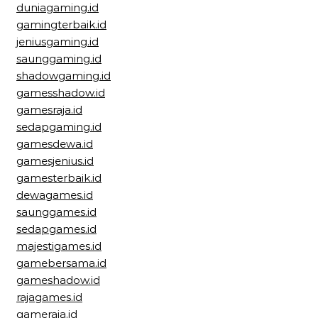
duniagaming.id
gamingterbaik.id
jeniusgaming.id
saunggaming.id
shadowgaming.id
gamesshadow.id
gamesraja.id
sedapgaming.id
gamesdewa.id
gamesjenius.id
gamesterbaik.id
dewagames.id
saunggames.id
sedapgames.id
majestigames.id
gamebersama.id
gameshadow.id
rajagames.id
gameraja.id