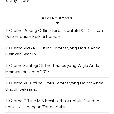
« May
Jul »
RECENT POSTS
10 Game Perang Offline Terbaik untuk PC: Rasakan
Pertempuran Epik di Rumah
10 Game RPG PC Offline Teratas yang Harus Anda
Mainkan Saat Ini
10 Game Strategi Offline Teratas yang Wajib Anda
Mainkan di Tahun 2023
10 Game PC Offline Gratis Teratas yang Dapat Anda
Unduh Sekarang
10 Game Offline MB Kecil Terbaik untuk Diunduh
untuk Kesenangan Tanpa Akhir