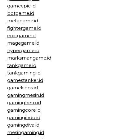
gameepic.id
botgame.id
metagame.id
fightergame.id
epicgame.id
magegame.id
hypergame.id
marksmangame.id
tankgame.id
tankgaming.id
gamestanker.id
gamekidos.id
gamingmesin.id
gaminghero.id
gamingcore.id
gamingindo.id
gamingdiva.id
mesingaming.id