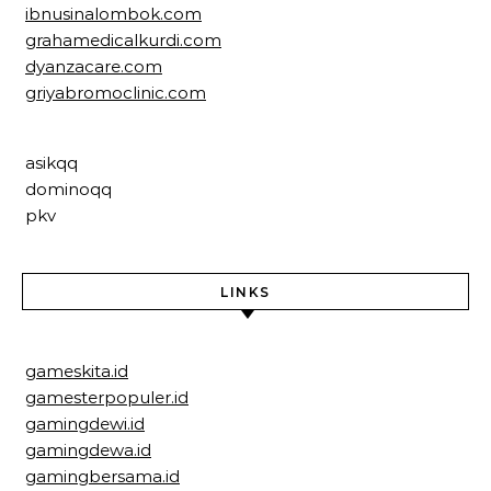
ibnusinalombok.com
grahamedicalkurdi.com
dyanzacare.com
griyabromoclinic.com
asikqq
dominoqq
pkv
LINKS
gameskita.id
gamesterpopuler.id
gamingdewi.id
gamingdewa.id
gamingbersama.id