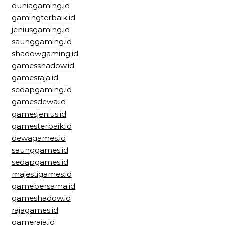
duniagaming.id
gamingterbaik.id
jeniusgaming.id
saunggaming.id
shadowgaming.id
gamesshadow.id
gamesraja.id
sedapgaming.id
gamesdewa.id
gamesjenius.id
gamesterbaik.id
dewagames.id
saunggames.id
sedapgames.id
majestigames.id
gamebersama.id
gameshadow.id
rajagames.id
gameraja.id