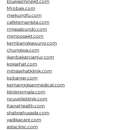
bluejasminejkt.com
Mrobak.com
miekungfu.com
cafetemankita.com
rmjasabundo.com
mimoosajkt.com
kembangkawung.com
chungiwa.com
ikanbakarcianjur.com
kpjisehat.com
mitrasehatklinik.com
kpbanjar.com
kemanggisanmedical.com
kliniknirmala.com
nouvelleklinik.com
KainaHealth.com
shabirahusada.com
yadikacare.com
astaclinic.com