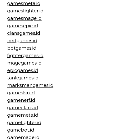
gamesmeta.id
gamesfighter.id
gamesmage.id
gamesepic.id
clansgames.id
nerfgames.id
botgames.id
fightergames.id
magegames.id
epicgames.id
tankgames.id
marksmangames.id
gameskin.id
gamenerf.id
gameclans.id
gamemeta.id
gamefighter.id
gamebot.id
gamemage.id