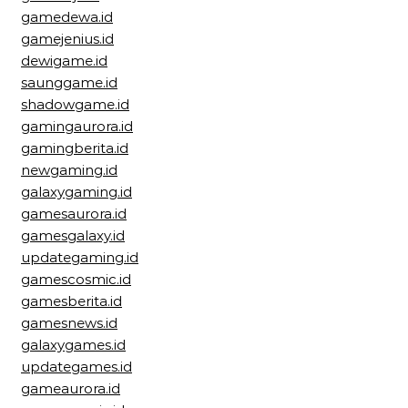
gamedewa.id
gamejenius.id
dewigame.id
saunggame.id
shadowgame.id
gamingaurora.id
gamingberita.id
newgaming.id
galaxygaming.id
gamesaurora.id
gamesgalaxy.id
updategaming.id
gamescosmic.id
gamesberita.id
gamesnews.id
galaxygames.id
updategames.id
gameaurora.id