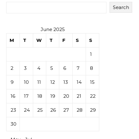
Search
June 2025
M
T
W
T
F
S
S
1
2
3
4
5
6
7
8
9
10
11
12
13
14
15
16
17
18
19
20
21
22
23
24
25
26
27
28
29
30