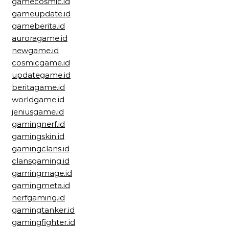
gamecosmic.id
gameupdate.id
gameberita.id
auroragame.id
newgame.id
cosmicgame.id
updategame.id
beritagame.id
worldgame.id
jeniusgame.id
gamingnerf.id
gamingskin.id
gamingclans.id
clansgaming.id
gamingmage.id
gamingmeta.id
nerfgaming.id
gamingtanker.id
gamingfighter.id