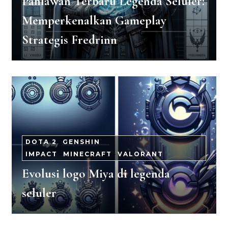
Pahlawan Terbaru Legenda Seluler:
Memperkenalkan Gameplay
Strategis Fredrinn
DOTA 2
-
GENSHIN
IMPACT
-
MINECRAFT
-
VALORANT
Evolusi logo Miya di legenda
seluler