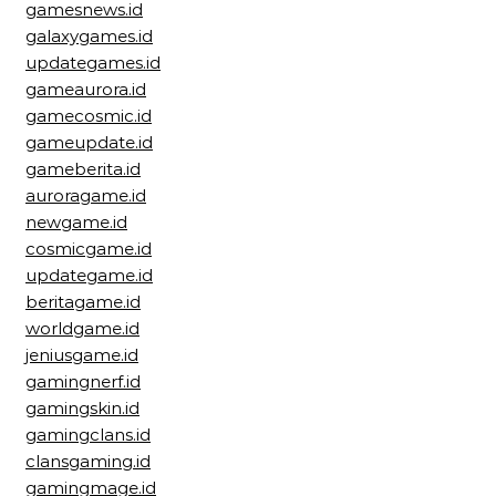
gamesnews.id
galaxygames.id
updategames.id
gameaurora.id
gamecosmic.id
gameupdate.id
gameberita.id
auroragame.id
newgame.id
cosmicgame.id
updategame.id
beritagame.id
worldgame.id
jeniusgame.id
gamingnerf.id
gamingskin.id
gamingclans.id
clansgaming.id
gamingmage.id