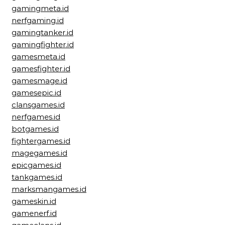
gamingmeta.id
nerfgaming.id
gamingtanker.id
gamingfighter.id
gamesmeta.id
gamesfighter.id
gamesmage.id
gamesepic.id
clansgames.id
nerfgames.id
botgames.id
fightergames.id
magegames.id
epicgames.id
tankgames.id
marksmangames.id
gameskin.id
gamenerf.id