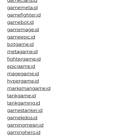
gameclans.id
gamemeta.id
gamefighter.id
gamebot.id
gamemage.id
gameepic.id
botgame.id
metagame.id
fightergame.id
epicgame.id
magegame.id
hypergame.id
marksmangame.id
tankgame.id
tankgaming.id
gamestanker.id
gamekidos.id
gamingmesin.id
gaminghero.id