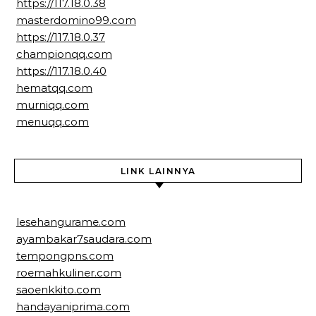
https://117.18.0.38
masterdomino99.com
https://117.18.0.37
championqq.com
https://117.18.0.40
hematqq.com
murniqq.com
menuqq.com
LINK LAINNYA
lesehangurame.com
ayambakar7saudara.com
tempongpns.com
roemahkuliner.com
saoenkkito.com
handayaniprima.com