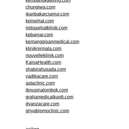
kembangkawung.com
chungiwa.com
ikanbakarcianjur.com
kpjisehat.com
mitrasehatklinik.com
kpbanjar.com
kemanggisanmedical.com
kliniknirmala.com
nouvelleklinik.com
KainaHealth.com
shabirahusada.com
yadikacare.com
astaclinic.com
ibnusinalombok.com
grahamedicalkurdi.com
dyanzacare.com
griyabromoclinic.com