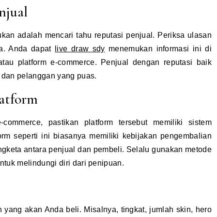
njual
an adalah mencari tahu reputasi penjual. Periksa ulasan
ya. Anda dapat
live draw sdy
menemukan informasi ini di
atau platform e-commerce. Penjual dengan reputasi baik
f dan pelanggan yang puas.
latform
commerce, pastikan platform tersebut memiliki sistem
orm seperti ini biasanya memiliki kebijakan pengembalian
gketa antara penjual dan pembeli. Selalu gunakan metode
tuk melindungi diri dari penipuan.
yang akan Anda beli. Misalnya, tingkat, jumlah skin, hero