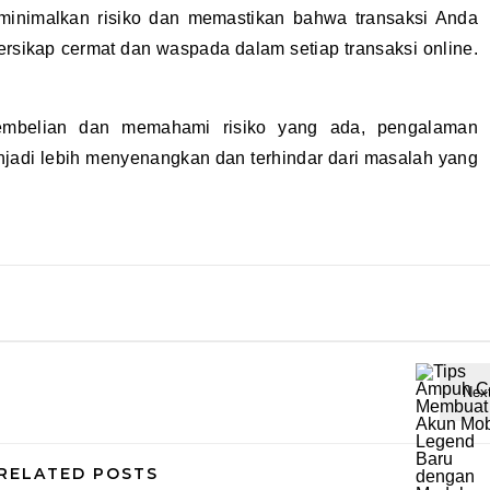
eminimalkan risiko dan memastikan bahwa transaksi Anda
bersikap cermat dan waspada dalam setiap transaksi online.
embelian dan memahami risiko yang ada, pengalaman
jadi lebih menyenangkan dan terhindar dari masalah yang
RELATED POSTS