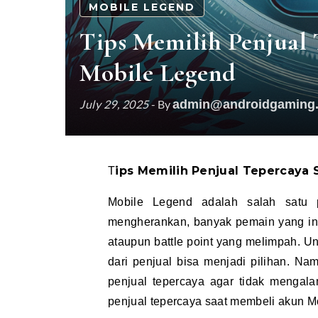
MOBILE LEGEND
Tips Memilih Penjual 
Mobile Legend
July 29, 2025
- By
admin@androidgaming.
Tips Memilih Penjual Tepercaya
Mobile Legend adalah salah satu 
mengherankan, banyak pemain yang ingi
ataupun battle point yang melimpah. U
dari penjual bisa menjadi pilihan. N
penjual tepercaya agar tidak mengala
penjual tepercaya saat membeli akun M