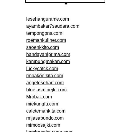
lesehangurame.com
ayambakar7saudara.com
tempongpns.com
roemahkuliner.com
saoenkkito.com
handayaniprima.com
kampungmakan.com
luckycatck.com
rmbakoelkita.com
angelesehan.com
bluejasminejkt.com
Mrobak.com
miekungfu.com
cafetemankita.com
rmjasabundo.com
mimoosajkt.com