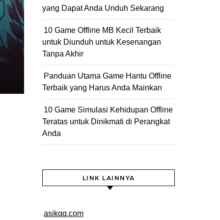
yang Dapat Anda Unduh Sekarang
10 Game Offline MB Kecil Terbaik
untuk Diunduh untuk Kesenangan
Tanpa Akhir
Panduan Utama Game Hantu Offline
Terbaik yang Harus Anda Mainkan
10 Game Simulasi Kehidupan Offline
Teratas untuk Dinikmati di Perangkat
Anda
LINK LAINNYA
asikqq.com