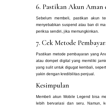
6. Pastikan Akun Aman 
Sebelum membeli, pastikan akun ter
menyebabkan suspend atau ban di mas
periksa sendiri, jika memungkinkan.
7. Cek Metode Pembayar
Pastikan metode pembayaran yang Anda
atau dompet digital yang memiliki ja
yang sulit untuk digugat kembali, seper
yakin dengan kredibilitas penjual.
Kesimpulan
Membeli akun Mobile Legend bisa me
lebih bervariasi dan seru. Namun, 