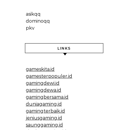
asikqq
dominoqq
pkv
LINKS
gameskita.id
gamesterpopuler.id
gamingdewi.id
gamingdewa.id
gamingbersama.id
duniagaming.id
gamingterbaik.id
jeniusgaming.id
saunggaming.id