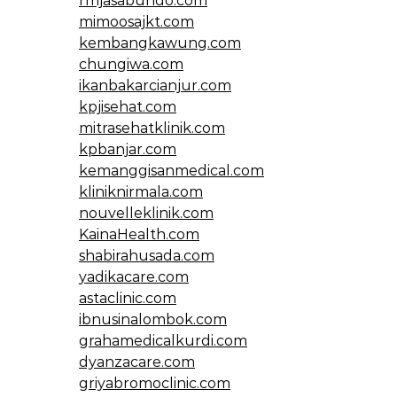
rmjasabundo.com
mimoosajkt.com
kembangkawung.com
chungiwa.com
ikanbakarcianjur.com
kpjisehat.com
mitrasehatklinik.com
kpbanjar.com
kemanggisanmedical.com
kliniknirmala.com
nouvelleklinik.com
KainaHealth.com
shabirahusada.com
yadikacare.com
astaclinic.com
ibnusinalombok.com
grahamedicalkurdi.com
dyanzacare.com
griyabromoclinic.com