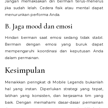
Jangan memaksakan diri bermain terus-menerus
jika sudah lelah. Cedera fisik atau mental dapat
menurunkan performa Anda.
B. Jaga mood dan emosi
Hindari bermain saat emosi sedang tidak stabil.
Bermain dengan emosi yang buruk dapat
mempengaruhi koordinasi dan keputusan Anda
dalam permainan.
Kesimpulan
Menaikkan peringkat di Mobile Legends bukanlah
hal yang instan. Diperlukan strategi yang tepat,
latihan yang konsisten, dan kerjasama tim yang
baik. Dengan memahami dasar-dasar permainan