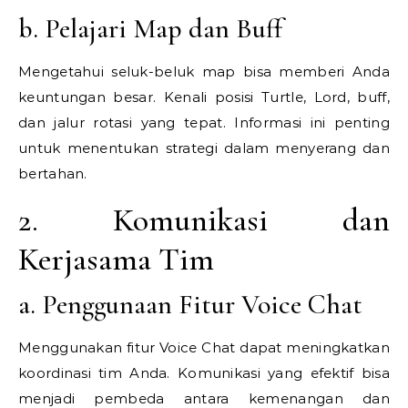
b. Pelajari Map dan Buff
Mengetahui seluk-beluk map bisa memberi Anda
keuntungan besar. Kenali posisi Turtle, Lord, buff,
dan jalur rotasi yang tepat. Informasi ini penting
untuk menentukan strategi dalam menyerang dan
bertahan.
2. Komunikasi dan
Kerjasama Tim
a. Penggunaan Fitur Voice Chat
Menggunakan fitur Voice Chat dapat meningkatkan
koordinasi tim Anda. Komunikasi yang efektif bisa
menjadi pembeda antara kemenangan dan