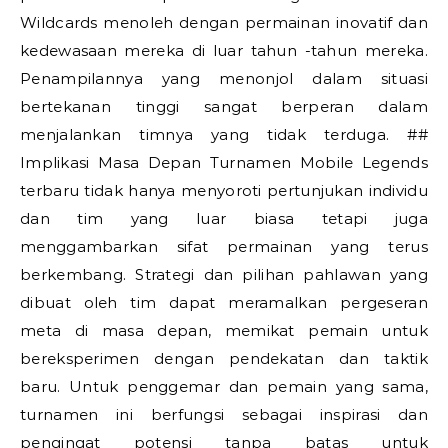
Wildcards menoleh dengan permainan inovatif dan
kedewasaan mereka di luar tahun -tahun mereka.
Penampilannya yang menonjol dalam situasi
bertekanan tinggi sangat berperan dalam
menjalankan timnya yang tidak terduga. ##
Implikasi Masa Depan Turnamen Mobile Legends
terbaru tidak hanya menyoroti pertunjukan individu
dan tim yang luar biasa tetapi juga
menggambarkan sifat permainan yang terus
berkembang. Strategi dan pilihan pahlawan yang
dibuat oleh tim dapat meramalkan pergeseran
meta di masa depan, memikat pemain untuk
bereksperimen dengan pendekatan dan taktik
baru. Untuk penggemar dan pemain yang sama,
turnamen ini berfungsi sebagai inspirasi dan
pengingat potensi tanpa batas untuk