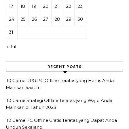
17
18
19
20
21
22
23
24
25
26
27
28
29
30
31
« Jul
RECENT POSTS
10 Game RPG PC Offline Teratas yang Harus Anda
Mainkan Saat Ini
10 Game Strategi Offline Teratas yang Wajib Anda
Mainkan di Tahun 2023
10 Game PC Offline Gratis Teratas yang Dapat Anda
Unduh Sekarang