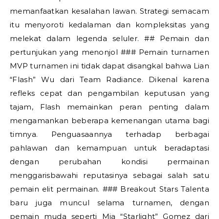
memanfaatkan kesalahan lawan. Strategi semacam
itu menyoroti kedalaman dan kompleksitas yang
melekat dalam legenda seluler. ## Pemain dan
pertunjukan yang menonjol ### Pemain turnamen
MVP turnamen ini tidak dapat disangkal bahwa Lian
“Flash” Wu dari Team Radiance. Dikenal karena
refleks cepat dan pengambilan keputusan yang
tajam, Flash memainkan peran penting dalam
mengamankan beberapa kemenangan utama bagi
timnya. Penguasaannya terhadap berbagai
pahlawan dan kemampuan untuk beradaptasi
dengan perubahan kondisi permainan
menggarisbawahi reputasinya sebagai salah satu
pemain elit permainan. ### Breakout Stars Talenta
baru juga muncul selama turnamen, dengan
pemain muda seperti Mia “Starlight” Gomez dari