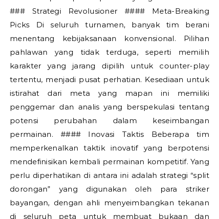
### Strategi Revolusioner #### Meta-Breaking
Picks Di seluruh turnamen, banyak tim berani
menentang kebijaksanaan konvensional. Pilihan
pahlawan yang tidak terduga, seperti memilih
karakter yang jarang dipilih untuk counter-play
tertentu, menjadi pusat perhatian. Kesediaan untuk
istirahat dari meta yang mapan ini memiliki
penggemar dan analis yang berspekulasi tentang
potensi perubahan dalam keseimbangan
permainan. #### Inovasi Taktis Beberapa tim
memperkenalkan taktik inovatif yang berpotensi
mendefinisikan kembali permainan kompetitif. Yang
perlu diperhatikan di antara ini adalah strategi “split
dorongan” yang digunakan oleh para striker
bayangan, dengan ahli menyeimbangkan tekanan
di seluruh peta untuk membuat bukaan dan