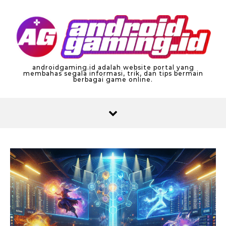
Skip to content
androidgaming.id adalah website portal yang
membahas segala informasi, trik, dan tips bermain
berbagai game online.