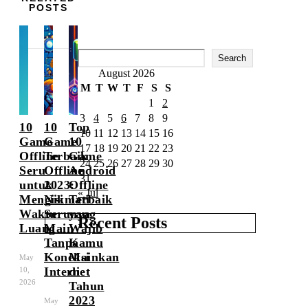
POSTS
Search
August 2026
M
T
W
T
F
S
S
1
2
3
4
5
6
7
8
9
10
10
Top
10
11
12
13
14
15
16
Game
Game
10
17
18
19
20
21
22
23
Offline
Terbaik
Game
24
25
26
27
28
29
30
Seru
Offline
Android
31
untuk
2023:
Offline
« Jul
Mengisi
Nikmati
Terbaik
Waktu
Serunya
yang
Recent Posts
Luang
Main
Wajib
Tanpa
Kamu
Koneksi
Mainkan
May
Internet
di
10,
2026
Tahun
2023
May