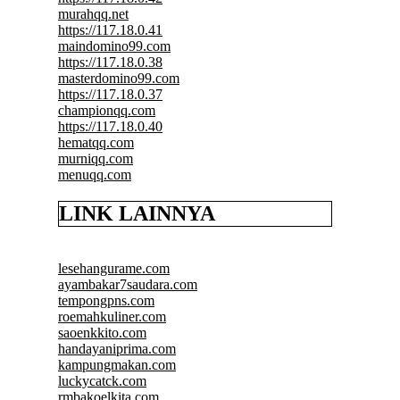
murahqq.net
https://117.18.0.41
maindomino99.com
https://117.18.0.38
masterdomino99.com
https://117.18.0.37
championqq.com
https://117.18.0.40
hematqq.com
murniqq.com
menuqq.com
LINK LAINNYA
lesehangurame.com
ayambakar7saudara.com
tempongpns.com
roemahkuliner.com
saoenkkito.com
handayaniprima.com
kampungmakan.com
luckycatck.com
rmbakoelkita.com