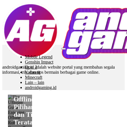
Skip
to
content
LAIN -
LAIN
MOBILE
-
LEGEND
Pandua
n
Utama
Mobile Legend
untuk
Genshin Impact
androidgaming.id adalah website portal yang membahas segala
Dota 2
Menik
informasi, trik, dan tips bermain berbagai game online.
Valorant
mati
Minecraft
Lain – lain
Game
androidgaming.id
Robot
Offline:
Pilihan
dan Tip
Teratas