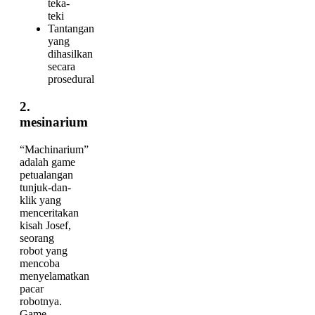
teka-
teki
Tantangan
yang
dihasilkan
secara
prosedural
2.
mesinarium
“Machinarium”
adalah game
petualangan
tunjuk-dan-
klik yang
menceritakan
kisah Josef,
seorang
robot yang
mencoba
menyelamatkan
pacar
robotnya.
Game