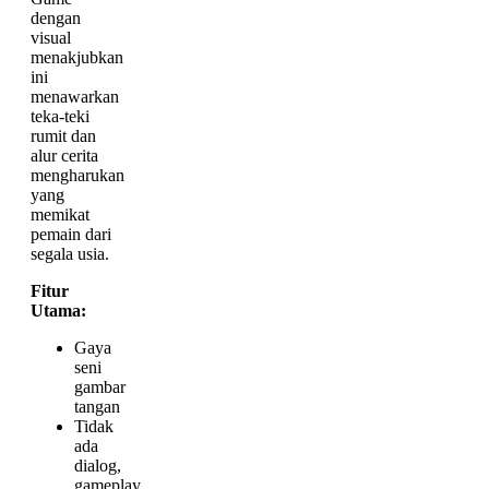
dengan
visual
menakjubkan
ini
menawarkan
teka-teki
rumit dan
alur cerita
mengharukan
yang
memikat
pemain dari
segala usia.
Fitur
Utama:
Gaya
seni
gambar
tangan
Tidak
ada
dialog,
gameplay