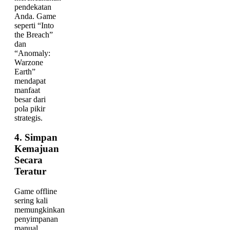
pendekatan
Anda. Game
seperti “Into
the Breach”
dan
“Anomaly:
Warzone
Earth”
mendapat
manfaat
besar dari
pola pikir
strategis.
4.
Simpan
Kemajuan
Secara
Teratur
Game offline
sering kali
memungkinkan
penyimpanan
manual.