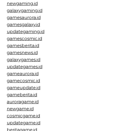
newgaming.id
galaxygaming.id
gamesaurora.id
gamesgalaxy.id
updategaming.id
gamescosmic.id
gamesberita.id
gamesnews.id
galaxygames.id
updategames.id
gameaurora.id
gamecosmic.id
gameupdate.id
gameberita.id
auroragame.id
newgame.id
cosmicgame.id
updategame.id
beritagame.id