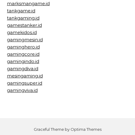
marksmangame.id
tankgame.id
tankgaming.id
gamestanker.id
gamekidos.id
gamingmesin.id
gaminghero.id
gamingcore.id
gamingindo.id
gamingdiva.id
mesingaming.id
gamingsuper.id
gamingviva.id
Graceful Theme by
Optima Themes