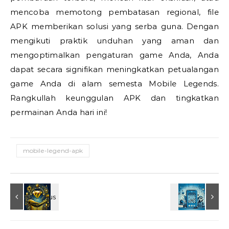
mencoba memotong pembatasan regional, file
APK memberikan solusi yang serba guna. Dengan
mengikuti praktik unduhan yang aman dan
mengoptimalkan pengaturan game Anda, Anda
dapat secara signifikan meningkatkan petualangan
game Anda di alam semesta Mobile Legends.
Rangkullah keunggulan APK dan tingkatkan
permainan Anda hari ini!
mobile-legend-apk