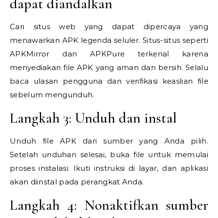
dapat diandalkan
Cari situs web yang dapat dipercaya yang
menawarkan APK legenda seluler. Situs-situs seperti
APKMirror dan APKPure terkenal karena
menyediakan file APK yang aman dan bersih. Selalu
baca ulasan pengguna dan verifikasi keaslian file
sebelum mengunduh.
Langkah 3: Unduh dan instal
Unduh file APK dari sumber yang Anda pilih.
Setelah unduhan selesai, buka file untuk memulai
proses instalasi. Ikuti instruksi di layar, dan aplikasi
akan diinstal pada perangkat Anda.
Langkah 4: Nonaktifkan sumber