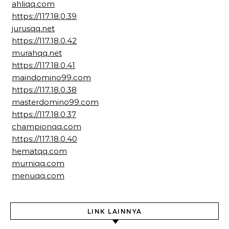
ahliqq.com
https://117.18.0.39
jurusqq.net
https://117.18.0.42
murahqq.net
https://117.18.0.41
maindomino99.com
https://117.18.0.38
masterdomino99.com
https://117.18.0.37
championqq.com
https://117.18.0.40
hematqq.com
murniqq.com
menuqq.com
LINK LAINNYA