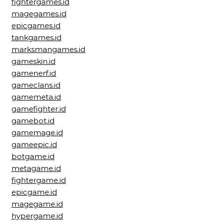
fightergames.id
magegames.id
epicgames.id
tankgames.id
marksmangames.id
gameskin.id
gamenerf.id
gameclans.id
gamemeta.id
gamefighter.id
gamebot.id
gamemage.id
gameepic.id
botgame.id
metagame.id
fightergame.id
epicgame.id
magegame.id
hypergame.id