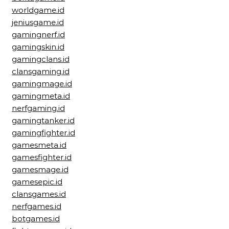
worldgame.id
jeniusgame.id
gamingnerf.id
gamingskin.id
gamingclans.id
clansgaming.id
gamingmage.id
gamingmeta.id
nerfgaming.id
gamingtanker.id
gamingfighter.id
gamesmeta.id
gamesfighter.id
gamesmage.id
gamesepic.id
clansgames.id
nerfgames.id
botgames.id