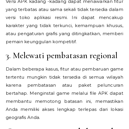
Versi APK kadang -kadang dapat menawarkan fitur
yang terbatas atau sama sekali tidak tersedia dalam
versi toko aplikasi resmi. Ini dapat mencakup
karakter yang tidak terkunci, kemampuan khusus,
atau pengaturan grafis yang ditingkatkan, memberi
pemain keunggulan kompetitif.
3. Melewati pembatasan regional
Dalam beberapa kasus, fitur atau pembaruan game
tertentu mungkin tidak tersedia di semua wilayah
karena pembatasan atau paket peluncuran
bertahap. Menginstal game melalui file APK dapat
membantu memotong batasan ini, memastikan
Anda memiliki akses lengkap terlepas dari lokasi
geografis Anda.