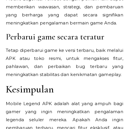
memberikan wawasan, strategi, dan pembaruan
yang berharga yang dapat secara signifikan
meningkatkan pengalaman bermain game Anda.
Perbarui game secara teratur
Tetap diperbarui game ke versi terbaru, baik melalui
APK atau toko resmi, untuk mengakses fitur,
pahlawan, dan perbaikan bug terbaru yang
meningkatkan stabilitas dan kenikmatan gameplay.
Kesimpulan
Mobile Legend APK adalah alat yang ampuh bagi
gamer yang ingin meningkatkan pengalaman
legenda seluler mereka. Apakah Anda ingin
pembaruan terbaru, mencari fitur eksklusif, atau