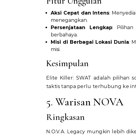
Fitur Unggulan
Aksi Cepat dan Intens
: Menyedia
menegangkan.
Persenjataan Lengkap
: Piliha
berbahaya.
Misi di Berbagai Lokasi Dunia
: 
misi.
Kesimpulan
Elite Killer: SWAT adalah pilihan
taktis tanpa perlu terhubung ke in
5. Warisan NOVA
Ringkasan
N.O.V.A. Legacy mungkin lebih dik