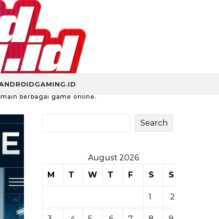
ANDROIDGAMING.ID
rmain berbagai game online.
Search
August 2026
M
T
W
T
F
S
S
1
2
3
4
5
6
7
8
9