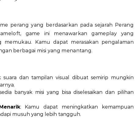
me perang yang berdasarkan pada sejarah Perang
Gameloft, game ini menawarkan gameplay yang
ng memukau. Kamu dapat merasakan pengalaman
ngan berbagai misi yang menantang.
k suara dan tampilan visual dibuat semirip mungkin
arnya.
rsedia banyak misi yang bisa diselesaikan dan pilihan
Menarik
: Kamu dapat meningkatkan kemampuan
adapi musuh yang lebih tangguh.