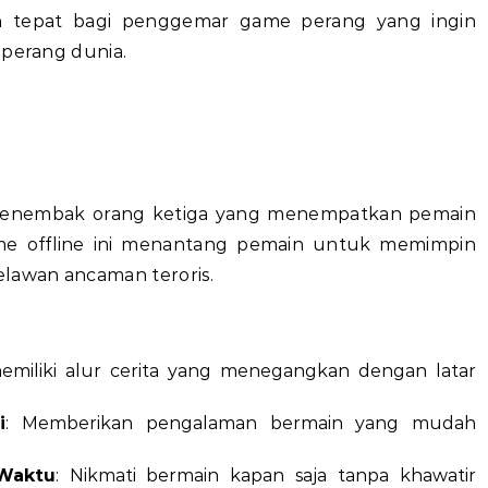
an tepat bagi penggemar game perang yang ingin
 perang dunia.
menembak orang ketiga yang menempatkan pemain
me offline ini menantang pemain untuk memimpin
lawan ancaman teroris.
memiliki alur cerita yang menegangkan dengan latar
i
: Memberikan pengalaman bermain yang mudah
 Waktu
: Nikmati bermain kapan saja tanpa khawatir