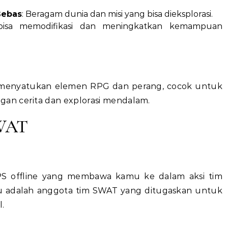
Bebas
: Beragam dunia dan misi yang bisa dieksplorasi.
isa memodifikasi dan meningkatkan kemampuan
 menyatukan elemen RPG dan perang, cocok untuk
an cerita dan explorasi mendalam.
SWAT
FPS offline yang membawa kamu ke dalam aksi tim
mu adalah anggota tim SWAT yang ditugaskan untuk
.