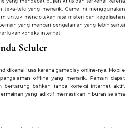
e yang mendapat pujian kritis dan terkenal karena
 teka-teki yang menarik. Game ini menggunakan
rom untuk menciptakan rasa misteri dan kegelisahan
main yang mencari pengalaman yang lebih santai
rlukan koneksi internet.
nda Seluler
d dikenal luas karena gameplay online-nya, Mobile
engalaman offline yang menarik. Pemain dapat
 bertarung bahkan tanpa koneksi internet aktif.
permainan yang adiktif memastikan hiburan selama