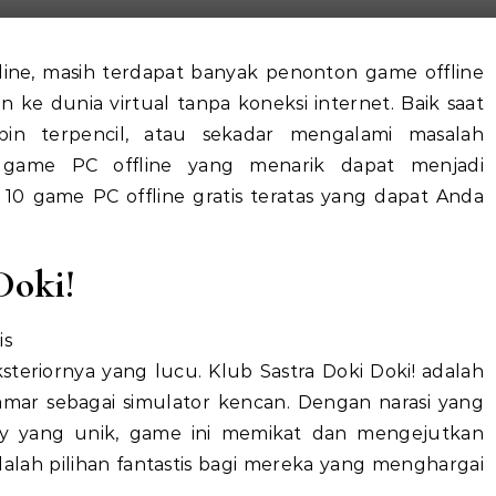
e dunia virtual tanpa koneksi internet. Baik saat
bin terpencil, atau sekadar mengalami masalah
ng game PC offline yang menarik dapat menjadi
 10 game PC offline gratis teratas yang dapat Anda
Doki!
is
steriornya yang lucu. Klub Sastra Doki Doki! adalah
mar sebagai simulator kencan. Dengan narasi yang
y yang unik, game ini memikat dan mengejutkan
dalah pilihan fantastis bagi mereka yang menghargai