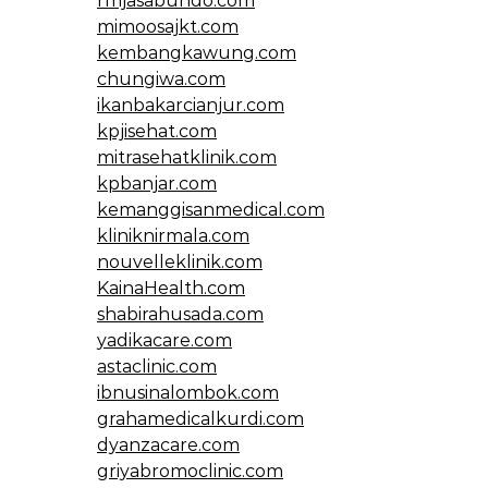
rmjasabundo.com
mimoosajkt.com
kembangkawung.com
chungiwa.com
ikanbakarcianjur.com
kpjisehat.com
mitrasehatklinik.com
kpbanjar.com
kemanggisanmedical.com
kliniknirmala.com
nouvelleklinik.com
KainaHealth.com
shabirahusada.com
yadikacare.com
astaclinic.com
ibnusinalombok.com
grahamedicalkurdi.com
dyanzacare.com
griyabromoclinic.com