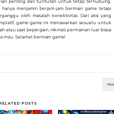
ian penting dari tuntutan untuk tetap terhubung.
k hanya menjamin berjam-jam bermain game tetapi
rganggu oleh masalah konektivitas. Dari aksi yang
mplatif, game-game ini menawarkan sesuatu untuk
ah atau saat bepergian, nikmati permainan luar biasa
da mau. Selamat bermain game!
RELATED POSTS