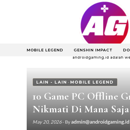
Skip to content
MOBILE LEGEND
GENSHIN IMPACT
DO
androidgaming.id adalah we
LAIN - LAIN
MOBILE LEGEND
-
10 Game PC Offline Gr
Nikmati Di Mana Saja
admin@androidgaming.id
May 20, 2026
- By