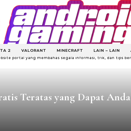
TA 2
VALORANT
MINECRAFT
LAIN – LAIN
bsite portal yang membahas segala informasi, trik, dan tips be
atis Teratas yang Dapat Anda