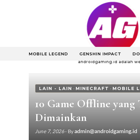
Skip to content
MOBILE LEGEND
GENSHIN IMPACT
DO
androidgaming.id adalah we
LAIN - LAIN
MINECRAFT
MOBILE 
-
-
10 Game Offline yang
Dimainkan
admin@androidgaming.id
June 7, 2026
- By