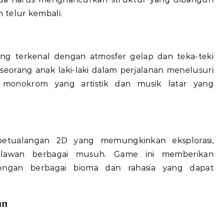
 telur kembali.
ng terkenal dengan atmosfer gelap dan teka-teki
orang anak laki-laki dalam perjalanan menelusuri
 monokrom yang artistik dan musik latar yang
petualangan 2D yang memungkinkan eksplorasi,
elawan berbagai musuh. Game ini memberikan
engan berbagai bioma dan rahasia yang dapat
an