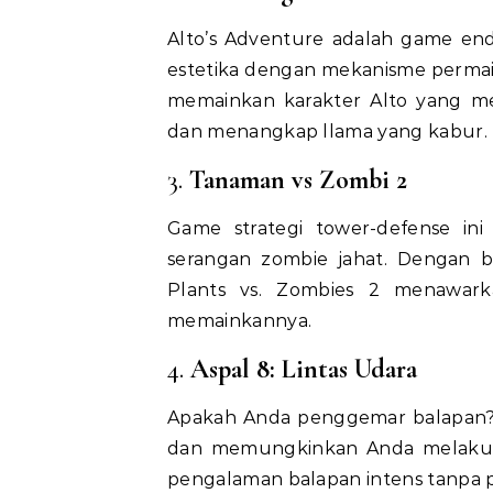
Alto’s Adventure adalah game en
estetika dengan mekanisme perma
memainkan karakter Alto yang mel
dan menangkap llama yang kabur.
3.
Tanaman vs Zombi 2
Game strategi tower-defense i
serangan zombie jahat. Dengan b
Plants vs. Zombies 2 menawark
memainkannya.
4.
Aspal 8: Lintas Udara
Apakah Anda penggemar balapan? 
dan memungkinkan Anda melakuka
pengalaman balapan intens tanpa p