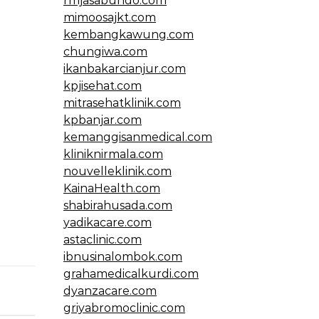
rmjasabundo.com
mimoosajkt.com
kembangkawung.com
chungiwa.com
ikanbakarcianjur.com
kpjisehat.com
mitrasehatklinik.com
kpbanjar.com
kemanggisanmedical.com
kliniknirmala.com
nouvelleklinik.com
KainaHealth.com
shabirahusada.com
yadikacare.com
astaclinic.com
ibnusinalombok.com
grahamedicalkurdi.com
dyanzacare.com
griyabromoclinic.com