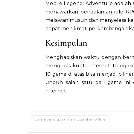
Mobile Legend: Adventure adalah s
menawarkan pengalaman idle RP
melawan musuh dan menyelesaikan m
dapat menikmati perkembangan kar
Kesimpulan
Menghabiskan waktu dengan berma
menguras kuota internet. Dengan 
10 game di atas bisa menjadi pilih
unduh salah satu dari game ini 
internet.
game yang tidak membosankan offline