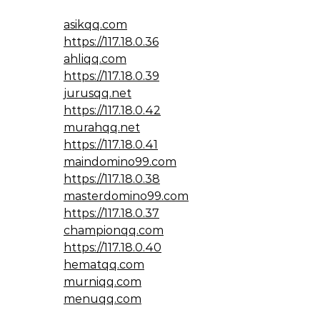
asikqq.com
https://117.18.0.36
ahliqq.com
https://117.18.0.39
jurusqq.net
https://117.18.0.42
murahqq.net
https://117.18.0.41
maindomino99.com
https://117.18.0.38
masterdomino99.com
https://117.18.0.37
championqq.com
https://117.18.0.40
hematqq.com
murniqq.com
menuqq.com